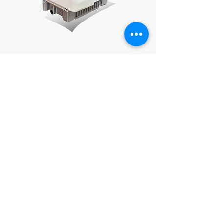
Zenomak Peças e Acessorios . -
CPF/CNPJ:
07.782.583
/0001-07 - Rua
Newton Prado, 361/359, Bom Retiro São